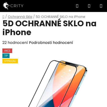
Přejít
Hledat
NÁKUP
na
obsah
KOŠÍK
Domů
/
Ochranná Skla
/
5D OCHRANNÉ SKLO na iPhone
5D OCHRANNÉ SKLO na
iPhone
Průměrné
22 hodnocení
Podrobnosti hodnocení
hodnocení
AKCE
produktu
TIP
je
VÝPRODEJ
5,0
z
5
hvězdiček.