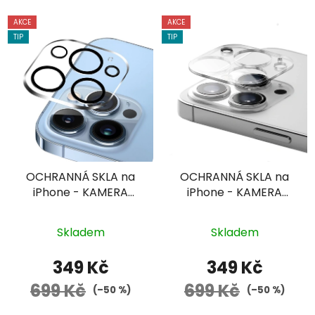
AKCE
AKCE
TIP
TIP
OCHRANNÁ SKLA na
OCHRANNÁ SKLA na
iPhone - KAMERA
iPhone - KAMERA
(Černý Rámeček)
(Průhledné)
Průměrné
Průměrné
Skladem
Skladem
hodnocení
hodnocení
produktu
produktu
349 Kč
349 Kč
je
je
699 Kč
699 Kč
(–50 %)
(–50 %)
5,0
5,0