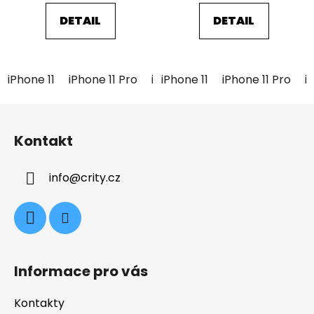
z
z
5
5
DETAIL
DETAIL
hvězdiček.
hvězdiček.
iPhone 11
iPhone 11 Pro
iPhone 11 Pro Max
iPhone 11
iPhone 11 Pro
iPhone 12 
i
Z
á
Kontakt
p
a
info
@
crity.cz
t
í
Informace pro vás
Kontakty