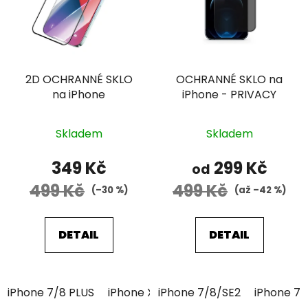
2D OCHRANNÉ SKLO
OCHRANNÉ SKLO na
na iPhone
iPhone - PRIVACY
Průměrné
Průměrné
Skladem
Skladem
hodnocení
hodnocení
produktu
produktu
349 Kč
299 Kč
od
je
je
499 Kč
499 Kč
(–30 %)
(až –42 %)
5,0
5,0
z
z
5
5
DETAIL
DETAIL
hvězdiček.
hvězdiček.
iPhone 7/8 PLUS
iPhone XR
iPhone 7/8/SE2
iPhone 11 Pro
iPhone 7/
iPhone 11