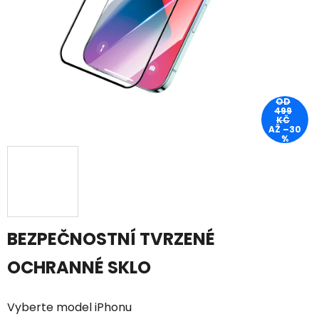
OD
499
KČ
AŽ –30
%
BEZPEČNOSTNÍ TVRZENÉ
OCHRANNÉ SKLO
Vyberte model iPhonu