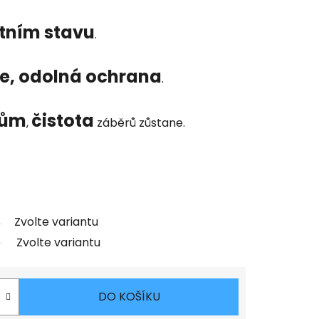
tním stavu
.
e, odolná ochrana
.
cům
čistota
,
záběrů zůstane.
Zvolte variantu
Zvolte variantu
DO KOŠÍKU