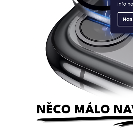
info n
Nas