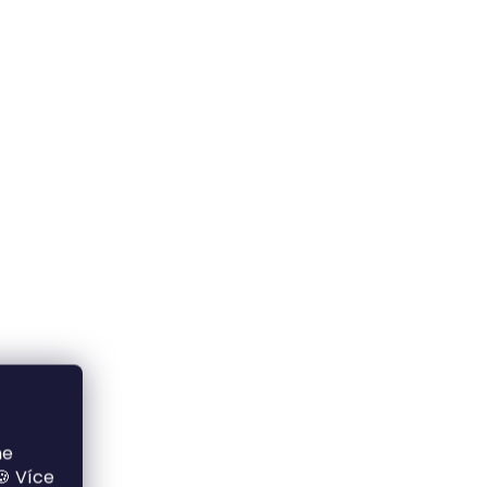
me
🍪 Více