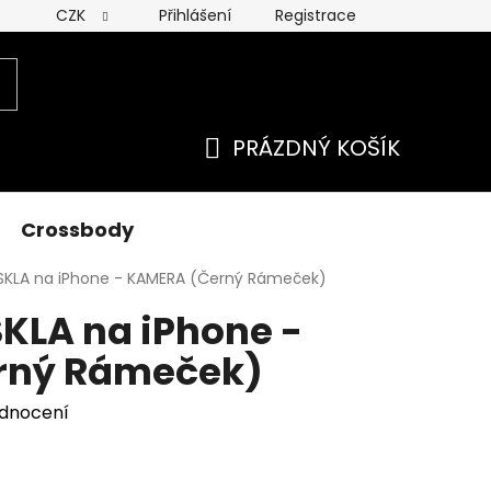
CZK
Přihlášení
Registrace
 ochrany osobních údajú
PRÁZDNÝ KOŠÍK
NÁKUPNÍ
KOŠÍK
Crossbody
KLA na iPhone - KAMERA (Černý Rámeček)
LA na iPhone -
rný Rámeček)
odnocení