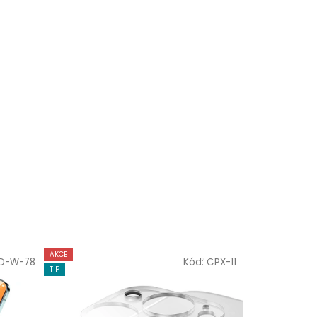
AKCE
D-W-78
Kód:
CPX-11
TIP