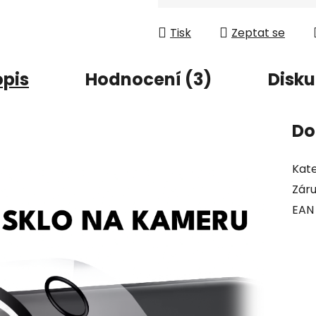
Měrná cena:
Tisk
Zeptat se
opis
Hodnocení (3)
Disku
Do
Kate
Zár
EAN