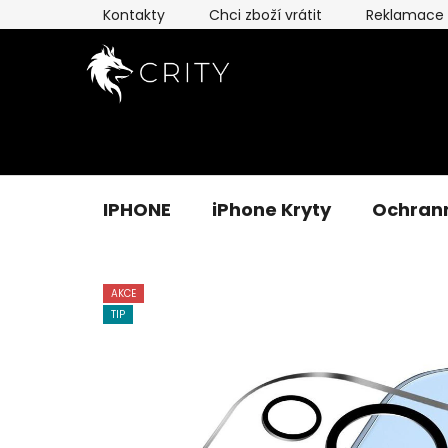
Přejít
Kontakty
Chci zboží vrátit
Reklamace
na
obsah
IPHONE
iPhone Kryty
Ochrann
AKCE
TIP