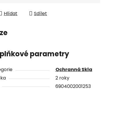
Hlídat
Sdílet
ze
plňkové parametry
gorie
Ochranná Skla
uka
2 roky
6904002001253