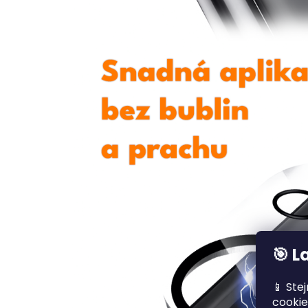
🎯 L
📱 Ste
cookie