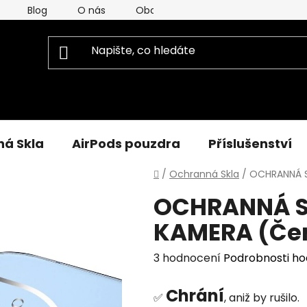
Blog
O nás
Obchodní Podmínky
Podmínky
á Skla
AirPods pouzdra
Příslušenství
Domů
/
Ochranná Skla
/
OCHRANNÁ S
OCHRANNÁ SK
KAMERA (Če
Průměrné
3 hodnocení
Podrobnosti h
hodnocení
Chrání
produktu
✅
, aniž by rušilo.