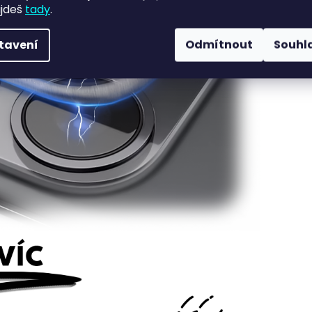
ajdeš
tady
.
tavení
Odmítnout
Souhl