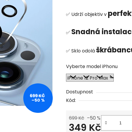
je
5,0
perfek
✅ Udrží objektiv v
z
5
Snadná instalac
✅
hvězdiček.
škrában
✅ Sklo odolá
Vyberte model iPhonu
Dostupnost
699 KČ
Kód:
–50 %
699 Kč
–50 %
349 Kč