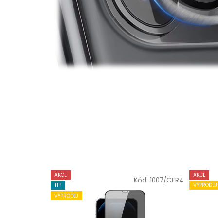
AKCE
AKCE
Kód:
1007/CER4
TIP
VÝPRODEJ
VÝPRODEJ