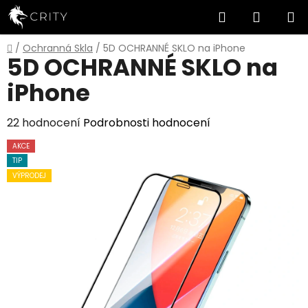
Přejít
Hledat
NÁKUP
na
obsah
KOŠÍK
Domů
/
Ochranná Skla
/
5D OCHRANNÉ SKLO na iPhone
5D OCHRANNÉ SKLO na
iPhone
Průměrné
22 hodnocení
Podrobnosti hodnocení
hodnocení
AKCE
produktu
TIP
je
VÝPRODEJ
5,0
z
5
hvězdiček.