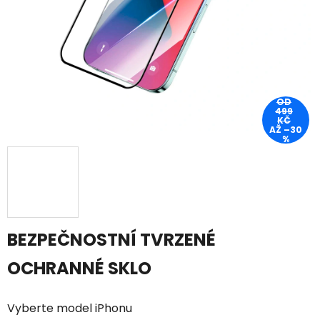
OD
499
KČ
AŽ –30
%
BEZPEČNOSTNÍ TVRZENÉ
OCHRANNÉ SKLO
Vyberte model iPhonu