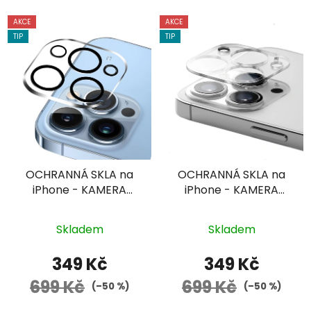
AKCE
AKCE
TIP
TIP
OCHRANNÁ SKLA na
OCHRANNÁ SKLA na
iPhone - KAMERA
iPhone - KAMERA
(Černý Rámeček)
(Průhledné)
Průměrné
Průměrné
Skladem
Skladem
hodnocení
hodnocení
produktu
produktu
349 Kč
349 Kč
je
je
699 Kč
699 Kč
(–50 %)
(–50 %)
5,0
5,0