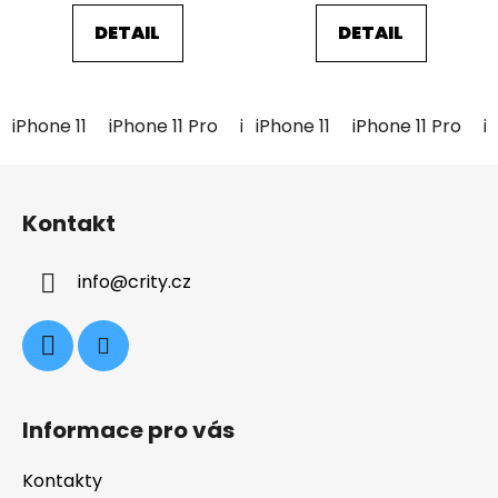
z
z
5
5
DETAIL
DETAIL
hvězdiček.
hvězdiček.
iPhone 11
iPhone 11 Pro
iPhone 11 Pro Max
iPhone 11
iPhone 11 Pro
iPhone 12 
i
Z
á
Kontakt
p
a
info
@
crity.cz
t
í
Informace pro vás
Kontakty