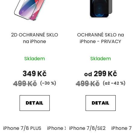
2D OCHRANNÉ SKLO
OCHRANNÉ SKLO na
na iPhone
iPhone - PRIVACY
Průměrné
Průměrné
Skladem
Skladem
hodnocení
hodnocení
produktu
produktu
349 Kč
299 Kč
od
je
je
499 Kč
499 Kč
(–30 %)
(až –42 %)
5,0
5,0
z
z
5
5
DETAIL
DETAIL
hvězdiček.
hvězdiček.
iPhone 7/8 PLUS
iPhone XR
iPhone 7/8/SE2
iPhone 11 Pro
iPhone 7/
iPhone 11