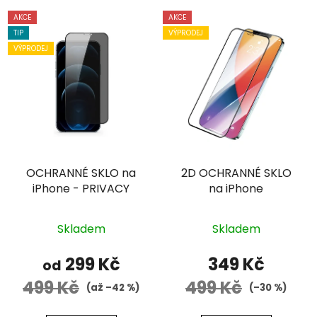
AKCE
AKCE
TIP
VÝPRODEJ
VÝPRODEJ
OCHRANNÉ SKLO na
2D OCHRANNÉ SKLO
iPhone - PRIVACY
na iPhone
Průměrné
Průměrné
Skladem
Skladem
hodnocení
hodnocení
produktu
produktu
299 Kč
349 Kč
od
je
je
499 Kč
499 Kč
(až –42 %)
(–30 %)
5,0
5,0
z
z