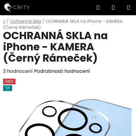
Přejít
Hledat
NÁKUP
na
obsah
KOŠÍK
Domů
/
Ochranná Skla
/
OCHRANNÁ SKLA na iPhone - KAMERA
(Černý Rámeček)
OCHRANNÁ SKLA na
iPhone - KAMERA
(Černý Rámeček)
Průměrné
3 hodnocení
Podrobnosti hodnocení
hodnocení
AKCE
produktu
TIP
je
5,0
z
5
hvězdiček.