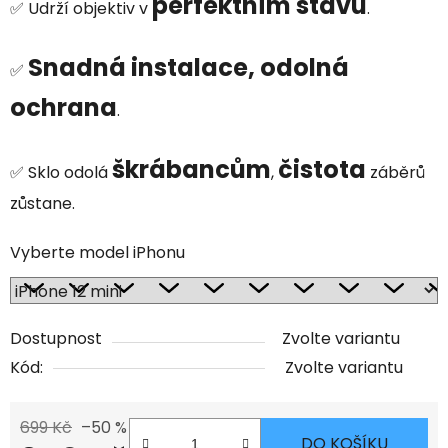
perfektním stavu
✅ Udrží objektiv v
.
Snadná instalace, odolná
✅
ochrana
.
škrábancům
čistota
✅ Sklo odolá
,
záběrů
zůstane.
Vyberte model iPhonu
Dostupnost
Zvolte variantu
Kód:
Zvolte variantu
699 Kč
–50 %
DO KOŠÍKU