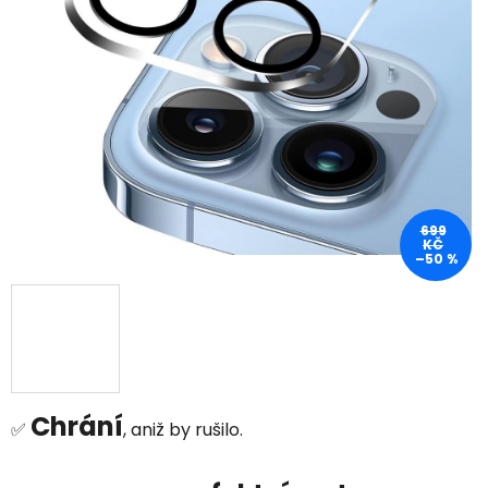
699
KČ
–50 %
Chrání
✅
, aniž by rušilo.