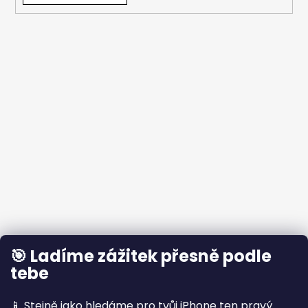
🎯 Ladíme zážitek přesně podle
tebe
📱 Stejně jako hledáme pro tvůj iPhone ten pravý