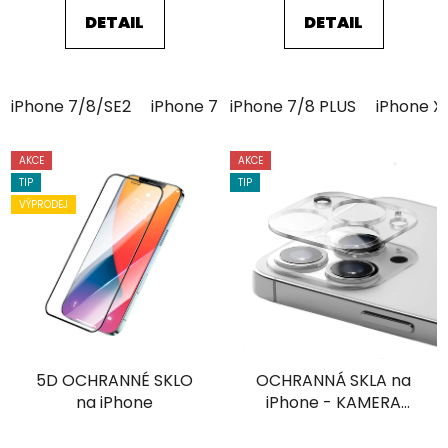
5
5
DETAIL
DETAIL
hvězdiček.
hvězdiček.
iPhone 7/8/SE2
iPhone 7/8 PLUS
iPhone 7/8 PLUS
iPhone XR
iPhone X
iPhone 
AKCE
AKCE
TIP
TIP
VÝPRODEJ
5D OCHRANNÉ SKLO
OCHRANNÁ SKLA na
na iPhone
iPhone - KAMERA
(Průhledné)
Průměrné
Průměrné