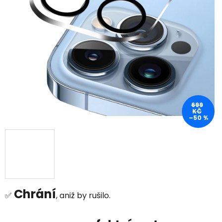
699
KČ
–50 %
Chrání
✅
, aniž by rušilo.