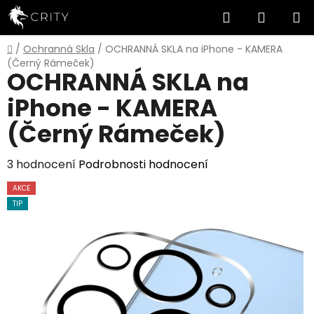
Přejít
Hledat
NÁKUP
na
obsah
KOŠÍK
Domů
/
Ochranná Skla
/
OCHRANNÁ SKLA na iPhone - KAMERA
(Černý Rámeček)
OCHRANNÁ SKLA na
iPhone - KAMERA
(Černý Rámeček)
Průměrné
3 hodnocení
Podrobnosti hodnocení
hodnocení
AKCE
produktu
TIP
je
5,0
z
5
hvězdiček.