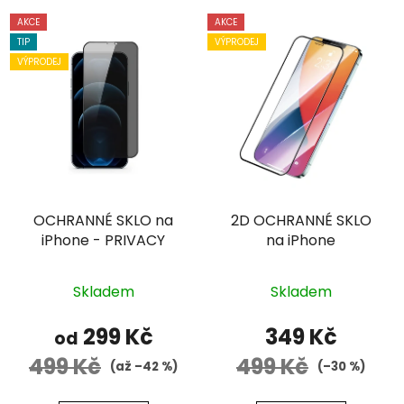
AKCE
AKCE
TIP
VÝPRODEJ
VÝPRODEJ
OCHRANNÉ SKLO na
2D OCHRANNÉ SKLO
iPhone - PRIVACY
na iPhone
Průměrné
Průměrné
Skladem
Skladem
hodnocení
hodnocení
produktu
produktu
299 Kč
349 Kč
od
je
je
499 Kč
499 Kč
(až –42 %)
(–30 %)
5,0
5,0
z
z