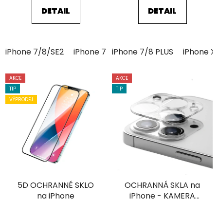
5
5
DETAIL
DETAIL
hvězdiček.
hvězdiček.
iPhone 7/8/SE2
iPhone 7/8 PLUS
iPhone 7/8 PLUS
iPhone XR
iPhone X
iPhone 
AKCE
AKCE
TIP
TIP
VÝPRODEJ
5D OCHRANNÉ SKLO
OCHRANNÁ SKLA na
na iPhone
iPhone - KAMERA
(Průhledné)
Průměrné
Průměrné