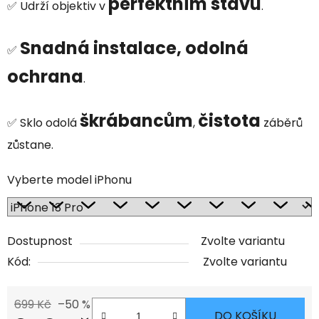
perfektním stavu
✅ Udrží objektiv v
.
Snadná instalace, odolná
✅
ochrana
.
škrábancům
čistota
✅ Sklo odolá
,
záběrů
zůstane.
Vyberte model iPhonu
Dostupnost
Zvolte variantu
Kód:
Zvolte variantu
699 Kč
–50 %
DO KOŠÍKU