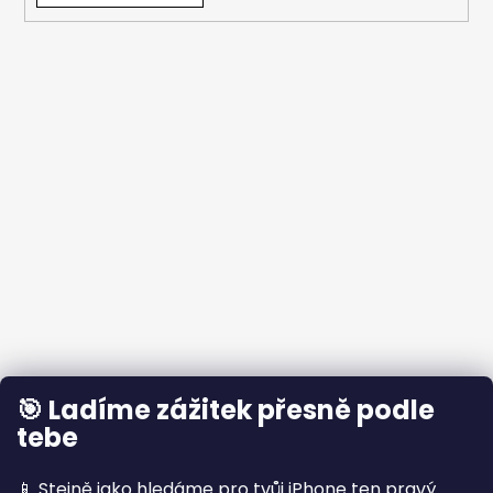
🎯 Ladíme zážitek přesně podle
tebe
📱 Stejně jako hledáme pro tvůj iPhone ten pravý