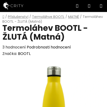
Přejít
Hledat
NÁKUP
na
obsah
KOŠÍK
Domů
/
Příslušenství
/
Termoláhve BOOTL
/
MATNÉ
/
Termoláhev
BOOTL - ŽLUTÁ (Matná)
Termoláhev BOOTL -
ŽLUTÁ (Matná)
Průměrné
3 hodnocení
Podrobnosti hodnocení
hodnocení
Značka:
BOOTL
produktu
je
5,0
z
5
hvězdiček.