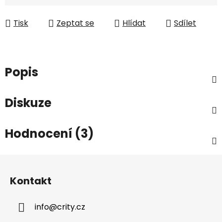
Měrná cena:
Tisk
Zeptat se
Hlídat
Sdílet
Popis
Diskuze
Hodnocení (3)
Z
á
Kontakt
p
a
info
@
crity.cz
t