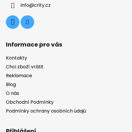
a
info
@
crity.cz
t
í
Informace pro vás
Kontakty
Chci zboží vrátit
Reklamace
Blog
O nás
Obchodní Podmínky
Podmínky ochrany osobních údajú
Přihlášení