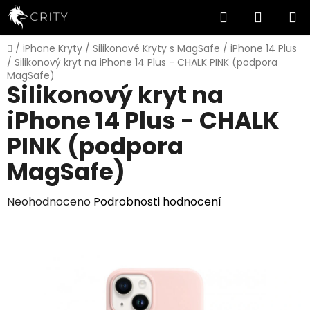
Přejít
Hledat
NÁKUP
na
obsah
KOŠÍK
Domů
/
iPhone Kryty
/
Silikonové Kryty s MagSafe
/
iPhone 14 Plus
/
Silikonový kryt na iPhone 14 Plus - CHALK PINK (podpora
MagSafe)
Silikonový kryt na
iPhone 14 Plus - CHALK
PINK (podpora
MagSafe)
Průměrné
Neohodnoceno
Podrobnosti hodnocení
hodnocení
produktu
je
0,0
z