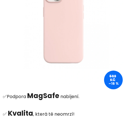
5
hvězdiček.
599
KČ
–16 %
MagSafe
✅Podpora
nabíjení.
Kvalita
✅
, která tě neomrzí!