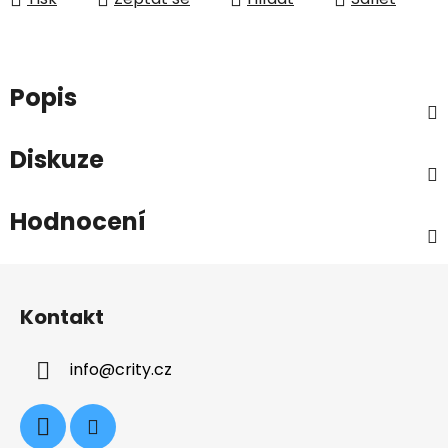
Popis
Diskuze
Hodnocení
Z
á
Kontakt
p
a
info
@
crity.cz
t
í