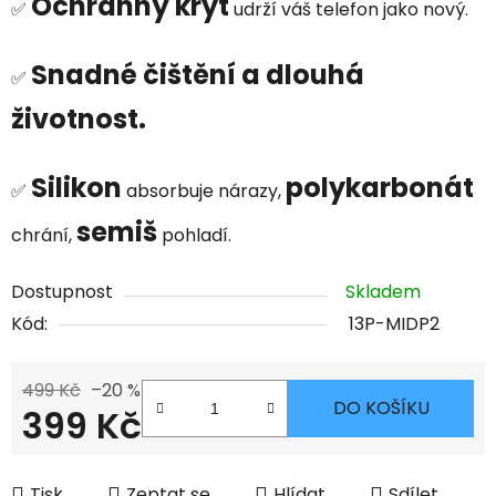
Ochranný kryt
✅
udrží váš telefon jako nový.
Snadné čištění a dlouhá
✅
životnost.
Silikon
polykarbonát
✅
absorbuje nárazy,
semiš
chrání,
pohladí.
Dostupnost
Skladem
Kód:
13P-MIDP2
499 Kč
–20 %
DO KOŠÍKU
399 Kč
Měrná cena:
Tisk
Zeptat se
Hlídat
Sdílet