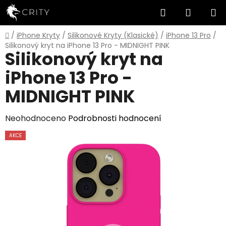
Přejít
Hledat
NÁKUP
na
obsah
KOŠÍK
Domů
/
iPhone Kryty
/
Silikonové Kryty (Klasické)
/
iPhone 13 Pro
/
Silikonový kryt na iPhone 13 Pro - MIDNIGHT PINK
Silikonový kryt na
iPhone 13 Pro -
MIDNIGHT PINK
Průměrné
Neohodnoceno
Podrobnosti hodnocení
hodnocení
AKCE
produktu
je
0,0
z
5
hvězdiček.