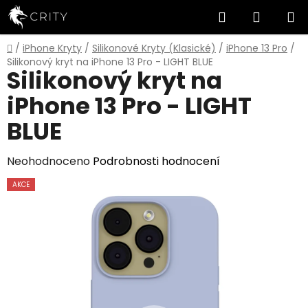
Přejít
Hledat
NÁKUP
na
obsah
KOŠÍK
Domů
/
iPhone Kryty
/
Silikonové Kryty (Klasické)
/
iPhone 13 Pro
/
Silikonový kryt na iPhone 13 Pro - LIGHT BLUE
Silikonový kryt na
iPhone 13 Pro - LIGHT
BLUE
Průměrné
Neohodnoceno
Podrobnosti hodnocení
hodnocení
AKCE
produktu
je
0,0
z
5
hvězdiček.