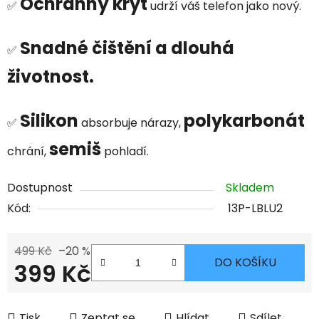
Ochranný kryt
✅
udrží váš telefon jako nový.
Snadné čištění a dlouhá
✅
životnost.
Silikon
polykarbonát
✅
absorbuje nárazy,
semiš
chrání,
pohladí.
Dostupnost
Skladem
Kód:
13P-LBLU2
499 Kč
–20 %
DO KOŠÍKU
399 Kč
Měrná cena:
Tisk
Zeptat se
Hlídat
Sdílet