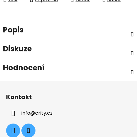
Popis
Diskuze
Hodnocení
Z
á
Kontakt
p
a
info
@
crity.cz
t
í