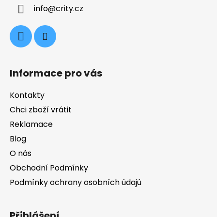
a
info
@
crity.cz
t
í
Informace pro vás
Kontakty
Chci zboží vrátit
Reklamace
Blog
O nás
Obchodní Podmínky
Podmínky ochrany osobních údajú
Přihlášení