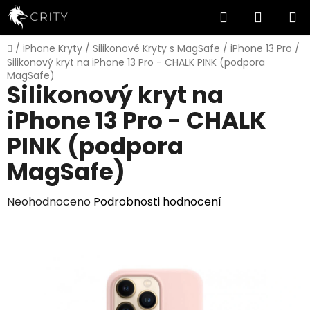
Přejít
Hledat
NÁKUP
na
obsah
KOŠÍK
Domů
/
iPhone Kryty
/
Silikonové Kryty s MagSafe
/
iPhone 13 Pro
/
Silikonový kryt na iPhone 13 Pro - CHALK PINK (podpora
MagSafe)
Silikonový kryt na
iPhone 13 Pro - CHALK
PINK (podpora
MagSafe)
Průměrné
Neohodnoceno
Podrobnosti hodnocení
hodnocení
produktu
je
0,0
z