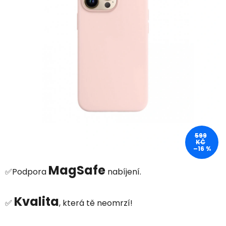
5
hvězdiček.
599
KČ
–16 %
MagSafe
✅Podpora
nabíjení.
Kvalita
✅
, která tě neomrzí!