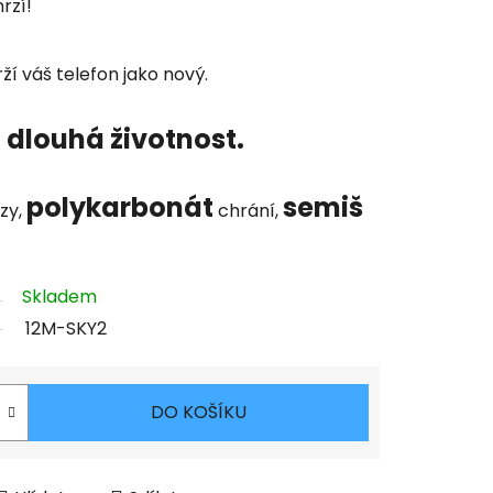
rzí!
ží váš telefon jako nový.
 dlouhá životnost.
polykarbonát
semiš
zy,
chrání,
Skladem
12M-SKY2
DO KOŠÍKU