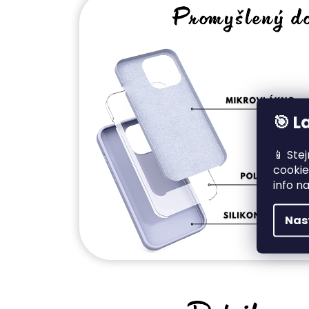
🎯 L
📱 Ste
cookie
info n
Nas