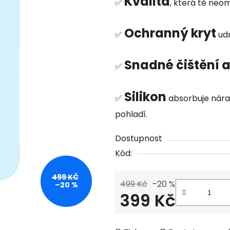
Kvalita
produktu
✅
, která tě neom
je
0,0
Ochranný kryt
✅
udr
z
5
Snadné čištění a
✅
hvězdiček.
Silikon
✅
absorbuje nára
pohladí.
Dostupnost
Kód:
499 KČ
499 Kč
–20 %
–20 %
399 Kč
Měrná cena: