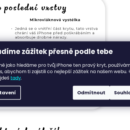
adíme zážitek přesně podle tebe
jně jako hledáme pro tvůj iPhone ten pravý kryt, používá
s, abychom ti zajistili co nejlepší zážitek na našem webu. 
ajdeš
tady
.
tavení
Odmítnout
Souhl