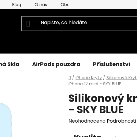
Blog
O nás
Obchodní Podmínky
Podmínky
á Skla
AirPods pouzdra
Příslušenství
Domů
/
iPhone Kryty
/
Silikonové Kryt
iPhone 12 mini - SKY BLUE
Silikonový kr
- SKY BLUE
Průměrné
Neohodnoceno
Podrobnosti
hodnocení