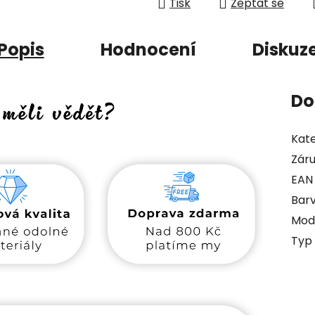
Tisk
Zeptat se
Popis
Hodnocení
Diskuz
Do
Kate
Zár
EAN
Bar
Mod
Typ 