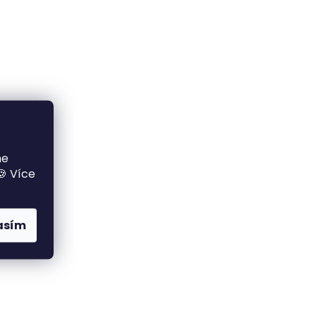
me
🍪 Více
asím