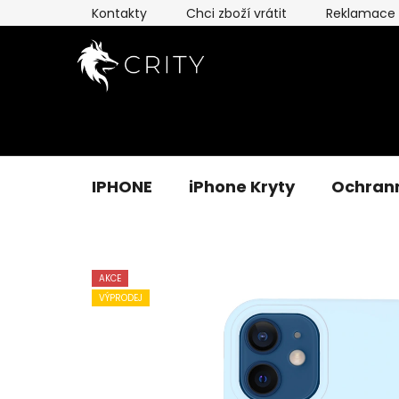
Přejít
Kontakty
Chci zboží vrátit
Reklamace
na
obsah
IPHONE
iPhone Kryty
Ochrann
AKCE
VÝPRODEJ