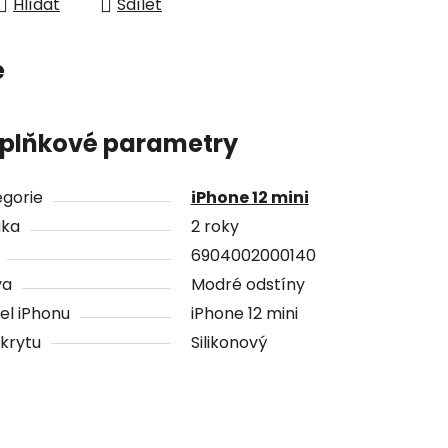
Hlídat
Sdílet
e
plňkové parametry
gorie
iPhone 12 mini
uka
2 roky
6904002000140
va
Modré odstíny
el iPhonu
iPhone 12 mini
krytu
Silikonový