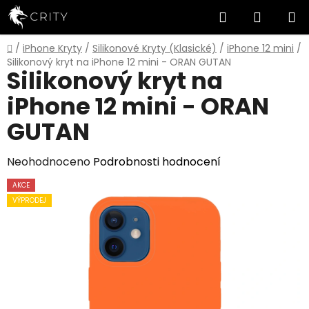
Přejít
Hledat
NÁKUP
na
obsah
KOŠÍK
Domů
/
iPhone Kryty
/
Silikonové Kryty (Klasické)
/
iPhone 12 mini
/
Silikonový kryt na iPhone 12 mini - ORAN GUTAN
Silikonový kryt na
iPhone 12 mini - ORAN
GUTAN
Průměrné
Neohodnoceno
Podrobnosti hodnocení
hodnocení
AKCE
produktu
VÝPRODEJ
je
0,0
z
5
hvězdiček.