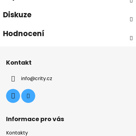
Diskuze
Hodnocení
Z
á
Kontakt
p
a
info
@
crity.cz
t
í
Informace pro vás
Kontakty