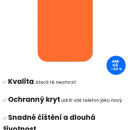
499
KČ
–20 %
Kvalita
✅
, která tě neomrzí!
Ochranný kryt
✅
udrží váš telefon jako nový.
Snadné čištění a dlouhá
✅
životnost.