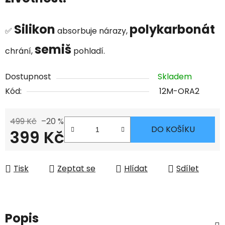
Silikon
polykarbonát
✅
absorbuje nárazy,
semiš
chrání,
pohladí.
Dostupnost
Skladem
Kód:
12M-ORA2
499 Kč
–20 %
DO KOŠÍKU
399 Kč
Měrná cena:
Tisk
Zeptat se
Hlídat
Sdílet
Popis