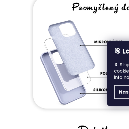
🎯 L
📱 Ste
cookie
info n
Nas