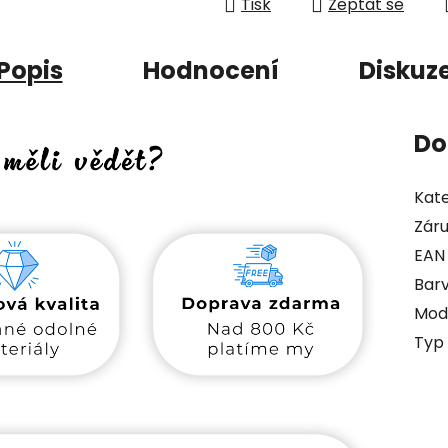
Tisk
Zeptat se
Popis
Hodnocení
Diskuz
Do
Kate
Zár
EAN
Bar
Mod
Typ 