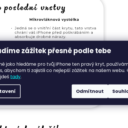
adíme zážitek přesně podle tebe
jně jako hledáme pro tvůj iPhone ten pravý kryt, používá
s, abychom ti zajistili co nejlepší zážitek na našem webu. 
ajdeš
tady
.
tavení
Odmítnout
Souhl