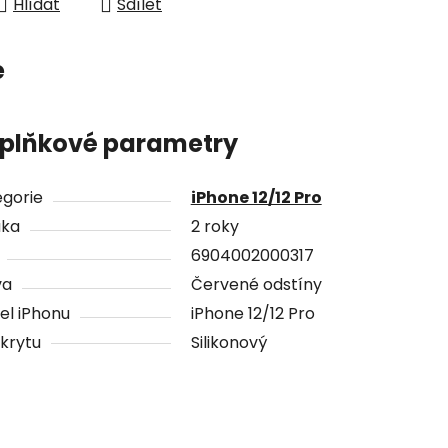
Hlídat
Sdílet
e
plňkové parametry
gorie
iPhone 12/12 Pro
uka
2 roky
6904002000317
va
Červené odstíny
el iPhonu
iPhone 12/12 Pro
krytu
Silikonový