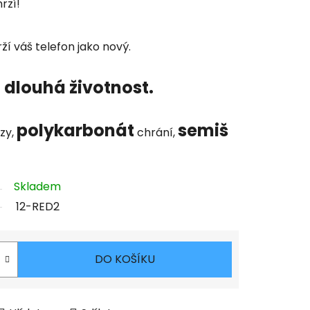
rzí!
ží váš telefon jako nový.
 dlouhá životnost.
polykarbonát
semiš
zy,
chrání,
Skladem
12-RED2
DO KOŠÍKU