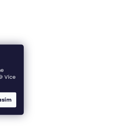
me
🍪 Více
asím