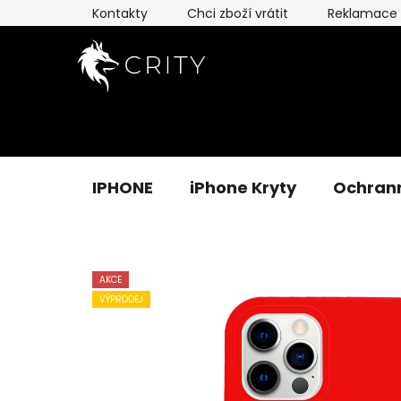
Přejít
Kontakty
Chci zboží vrátit
Reklamace
na
obsah
IPHONE
iPhone Kryty
Ochrann
AKCE
VÝPRODEJ