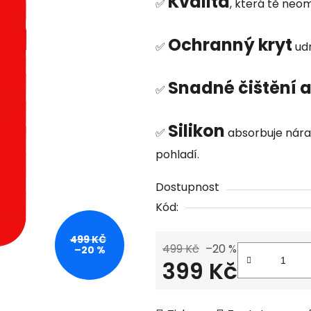
Kvalita
produktu
✅
, která tě neom
je
0,0
Ochranný kryt
✅
udr
z
5
Snadné čištění a
✅
hvězdiček.
Silikon
✅
absorbuje nára
pohladí.
Dostupnost
Kód:
499 KČ
499 Kč
–20 %
–20 %
399 Kč
Měrná cena: