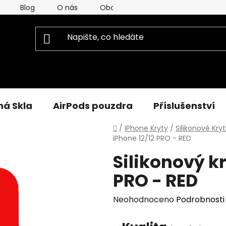
Blog
O nás
Obchodní Podmínky
Podmínky
á Skla
AirPods pouzdra
Příslušenství
Domů
/
iPhone Kryty
/
Silikonové Kryt
iPhone 12/12 PRO - RED
Silikonový kr
PRO - RED
Průměrné
Neohodnoceno
Podrobnosti
hodnocení