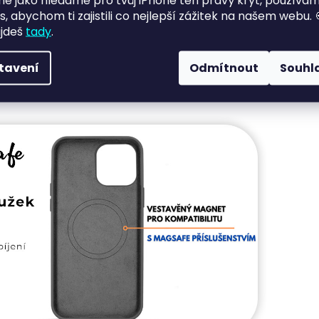
jně jako hledáme pro tvůj iPhone ten pravý kryt, používá
s, abychom ti zajistili co nejlepší zážitek na našem webu. 
ajdeš
tady
.
tavení
Odmítnout
Souhl