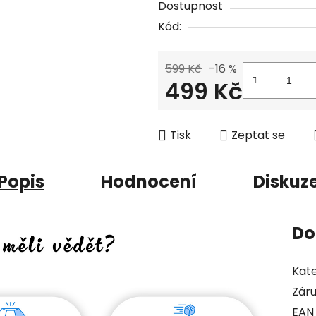
Dostupnost
Kód:
599 Kč
–16 %
499 Kč
Měrná cena:
Tisk
Zeptat se
Popis
Hodnocení
Diskuz
Do
Kate
Zár
EAN