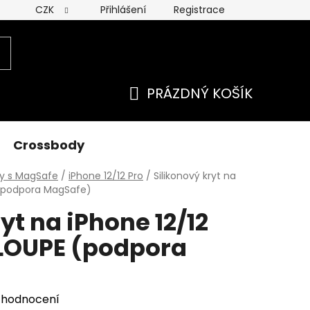
CZK
Přihlášení
Registrace
 ochrany osobních údajú
PRÁZDNÝ KOŠÍK
NÁKUPNÍ
KOŠÍK
Crossbody
ty s MagSafe
/
iPhone 12/12 Pro
/
Silikonový kryt na
 (podpora MagSafe)
yt na iPhone 12/12
LOUPE (podpora
 hodnocení