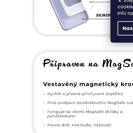
📱 Ste
cookie
info n
Nas