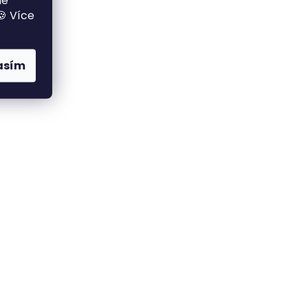
me
🍪 Více
asím