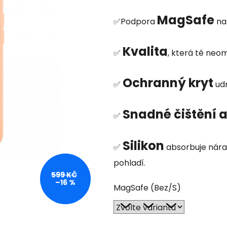
hodnocení
MagSafe
produktu
✅Podpora
nab
je
0,0
Kvalita
✅
, která tě neom
z
5
Ochranný kryt
✅
udr
hvězdiček.
Snadné čištění a
✅
Silikon
✅
absorbuje nára
pohladí.
599 KČ
–16 %
MagSafe (Bez/S)