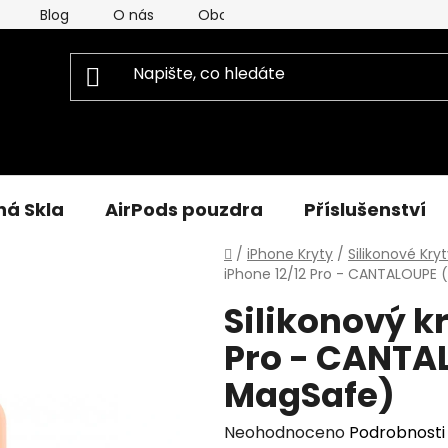
Blog
O nás
Obchodní Podmínky
Podmínky
á Skla
AirPods pouzdra
Příslušenství
Domů
/
iPhone Kryty
/
Silikonové Kry
iPhone 12/12 Pro - CANTALOUPE
Silikonový kr
Pro - CANTA
MagSafe)
Průměrné
Neohodnoceno
Podrobnosti