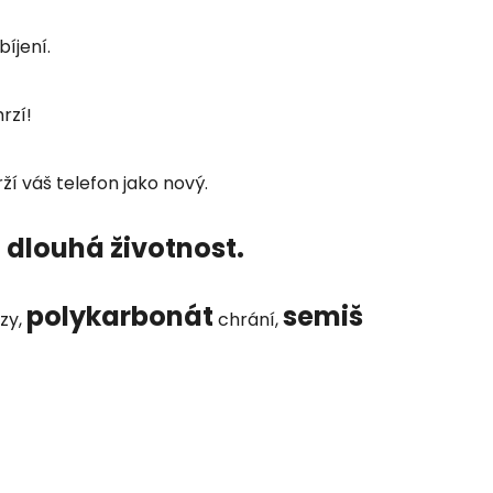
íjení.
rzí!
ží váš telefon jako nový.
 dlouhá životnost.
polykarbonát
semiš
zy,
chrání,