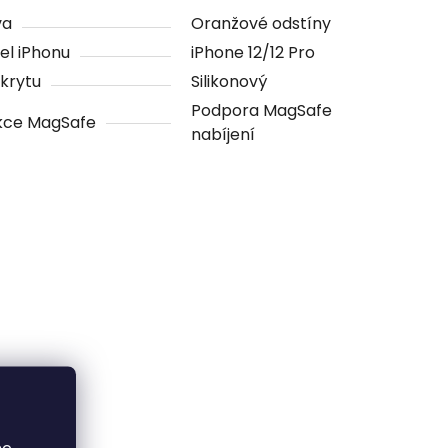
va
Oranžové odstíny
el iPhonu
iPhone 12/12 Pro
krytu
Silikonový
Podpora MagSafe
kce MagSafe
nabíjení