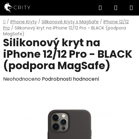
Přejít
Hledat
NÁKUP
na
obsah
KOŠÍK
Domů
/
iPhone Kryty
/
Silikonové Kryty s MagSafe
/
iPhone 12/12
Pro
/
Silikonový kryt na iPhone 12/12 Pro - BLACK (podpora
MagSafe)
Silikonový kryt na
iPhone 12/12 Pro - BLACK
(podpora MagSafe)
Průměrné
Neohodnoceno
Podrobnosti hodnocení
hodnocení
produktu
je
0,0
z
5
hvězdiček.