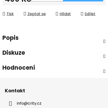
Měrná cena:
Tisk
Zeptat se
Hlídat
Sdílet
Popis
Diskuze
Hodnocení
Z
á
Kontakt
p
a
info
@
crity.cz
t