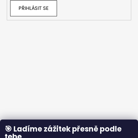
PŘIHLÁSIT SE
🎯 Ladíme zážitek přesně podle
tebe