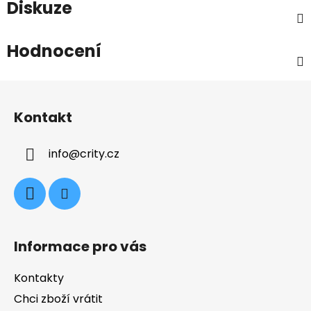
Diskuze
Hodnocení
Z
á
Kontakt
p
a
info
@
crity.cz
t
í
Informace pro vás
Kontakty
Chci zboží vrátit