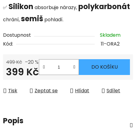
Silikon
polykarbonát
✅
absorbuje nárazy,
semiš
chrání,
pohladí.
Dostupnost
Skladem
Kód:
11-ORA2
499 Kč
–20 %
DO KOŠÍKU
399 Kč
Měrná cena:
Tisk
Zeptat se
Hlídat
Sdílet
Popis