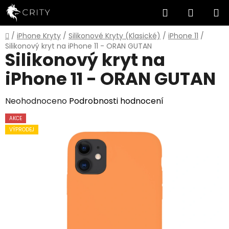
Přejít
Hledat
NÁKUP
na
obsah
KOŠÍK
Domů
/
iPhone Kryty
/
Silikonové Kryty (Klasické)
/
iPhone 11
/
Silikonový kryt na iPhone 11 - ORAN GUTAN
Silikonový kryt na
iPhone 11 - ORAN GUTAN
Průměrné
Neohodnoceno
Podrobnosti hodnocení
hodnocení
AKCE
produktu
VÝPRODEJ
je
0,0
z
5
hvězdiček.