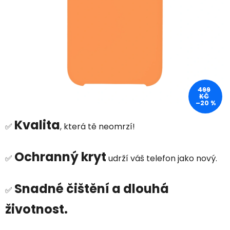
499
KČ
–20 %
Kvalita
✅
, která tě neomrzí!
Ochranný kryt
✅
udrží váš telefon jako nový.
Snadné čištění a dlouhá
✅
životnost.