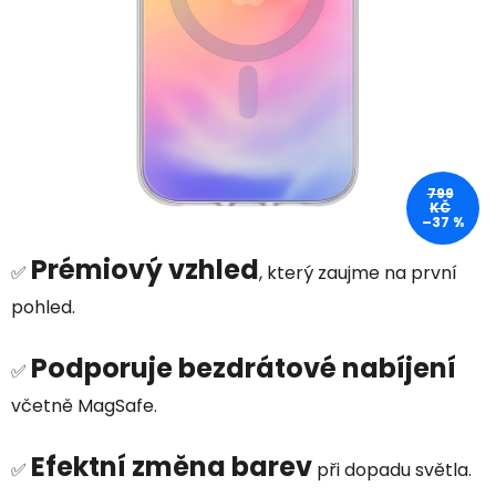
799
KČ
–37 %
Prémiový vzhled
✅
, který zaujme na první
pohled.
Podporuje bezdrátové nabíjení
✅
včetně MagSafe.
Efektní změna barev
✅
při dopadu světla.