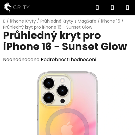
Přejít
Hledat
NÁKUP
na
obsah
KOŠÍK
Domů
/
iPhone Kryty
/
Průhledné Kryty s MagSafe
/
iPhone 16
/
Průhledný kryt pro iPhone 16 - Sunset Glow
Průhledný kryt pro
iPhone 16 - Sunset Glow
Průměrné
Neohodnoceno
Podrobnosti hodnocení
hodnocení
produktu
je
0,0
z
5
hvězdiček.