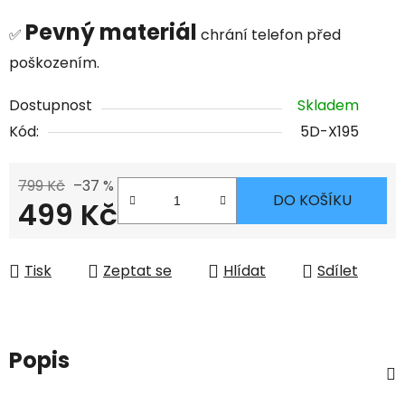
Pevný materiál
✅
chrání telefon před
poškozením.
Dostupnost
Skladem
Kód:
5D-X195
799 Kč
–37 %
DO KOŠÍKU
499 Kč
Měrná cena:
Tisk
Zeptat se
Hlídat
Sdílet
Popis