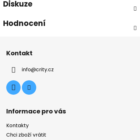
Diskuze
Hodnocení
Z
á
Kontakt
p
a
info
@
crity.cz
t
í
Informace pro vás
Kontakty
Chci zboží vrátit