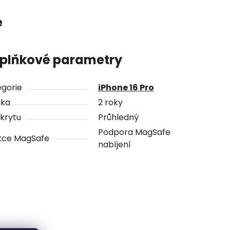
e
plňkové parametry
gorie
iPhone 16 Pro
uka
2 roky
krytu
Průhledný
Podpora MagSafe
kce MagSafe
nabíjení