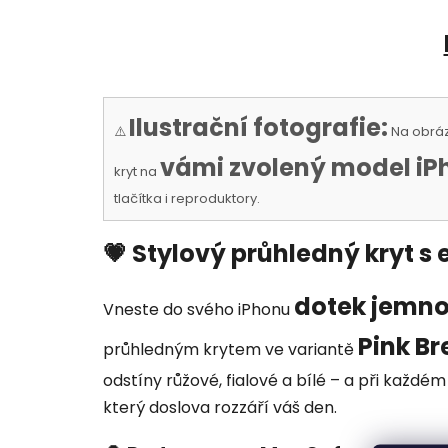
Ilustrační fotografie:
⚠️
Na obráz
vámi zvolený model iP
kryt na
tlačítka i reproduktory.
💗 Stylový průhledný kryt s
dotek jemnos
Vneste do svého iPhonu
Pink Br
průhledným krytem ve variantě
odstíny růžové, fialové a bílé – a při každé
který doslova rozzáří váš den.