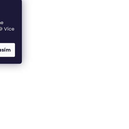
me
🍪 Více
asím