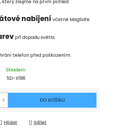
, který zaujme na první pohled.
átové nabíjení
včetně MagSafe.
arev
při dopadu světla.
hrání telefon před poškozením.
Skladem
5D-X198
DO KOŠÍKU
Hlídat
Sdílet