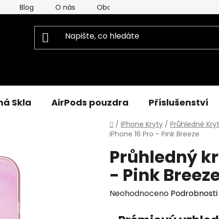
Blog
O nás
Obchodní Podmínky
Podmínky
á Skla
AirPods pouzdra
Příslušenství
Domů
/
iPhone Kryty
/
Průhledné Kry
iPhone 16 Pro - Pink Breeze
Průhledný kr
- Pink Breez
Průměrné
Neohodnoceno
Podrobnosti
hodnocení