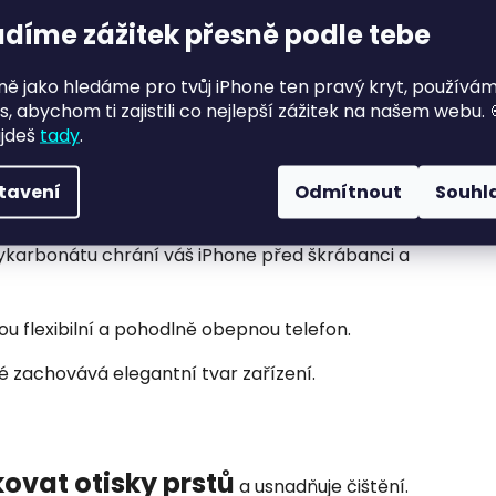
adíme zážitek přesně podle tebe
plnou kompatibilitu s
terý zajišťuje
jně jako hledáme pro tvůj iPhone ten pravý kryt, používá
s, abychom ti zajistili co nejlepší zážitek na našem webu. 
 tak používat s bezdrátovými nabíječkami,
ajdeš
tady
.
utí krytu.
tavení
Odmítnout
Souhl
ykarbonátu chrání váš iPhone před škrábanci a
ou flexibilní a pohodlně obepnou telefon.
ré zachovává elegantní tvar zařízení.
ovat otisky prstů
a usnadňuje čištění.