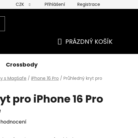
CZK
Přihlášení
Registrace
 ochrany osobních údajú
PRÁZDNÝ KOŠÍK
NÁKUPNÍ
KOŠÍK
Crossbody
ty s MagSafe
/
iPhone 16 Pro
/
Průhledný kryt pro
yt pro iPhone 16 Pro
e
 hodnocení