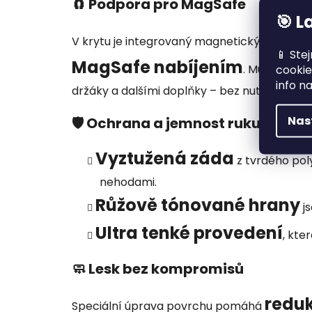
🧲 Podpora pro MagSafe
🎯 L
V krytu je integrovaný magnetický kroužek, k
📱 Ste
MagSafe nabíjením
cookie
. Můžete jej
info n
držáky a dalšími doplňky – bez nutnosti sejm
Nas
🛡 Ochrana a jemnost ruku v ruce
Vyztužená záda
z tvrdého pol
nehodami.
Růžově tónované hrany
js
Ultra tenké provedení
, kte
🧼 Lesk bez kompromisů
reduk
Speciální úprava povrchu pomáhá