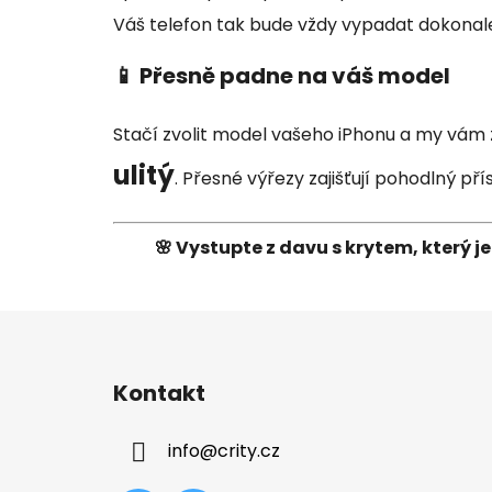
Váš telefon tak bude vždy vypadat dokonal
📱 Přesně padne na váš model
Stačí zvolit model vašeho iPhonu a my vá
ulitý
. Přesné výřezy zajišťují pohodlný p
🌸 Vystupte z davu s krytem, který je
Z
á
Kontakt
p
a
info
@
crity.cz
t
í