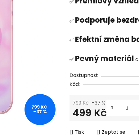
Prémiový vzhled
produktu
✅
je
0,0
Podporuje bezdr
✅
z
5
Efektní změna b
✅
hvězdiček.
Pevný materiál
✅
c
Dostupnost
Kód:
799 Kč
–37 %
799 KČ
499 Kč
–37 %
Měrná cena:
Tisk
Zeptat se