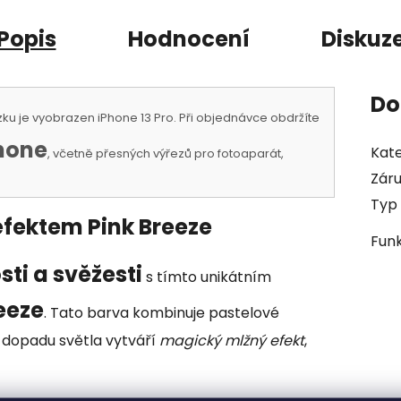
Popis
Hodnocení
Diskuz
Do
ku je vyobrazen iPhone 13 Pro. Při objednávce obdržíte
hone
Kate
, včetně přesných výřezů pro fotoaparát,
Zár
Typ 
 efektem Pink Breeze
Fun
ti a svěžesti
s tímto unikátním
eeze
. Tato barva kombinuje pastelové
m dopadu světla vytváří
magický mlžný efekt
,