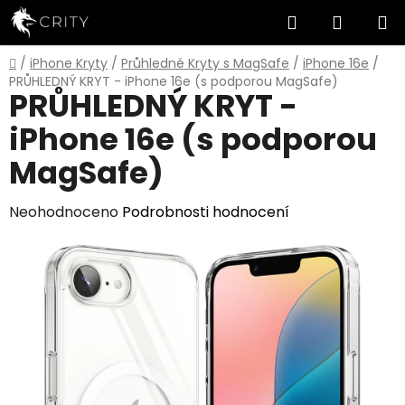
Přejít
Hledat
NÁKUP
na
obsah
KOŠÍK
Domů
/
iPhone Kryty
/
Průhledné Kryty s MagSafe
/
iPhone 16e
/
PRŮHLEDNÝ KRYT - iPhone 16e (s podporou MagSafe)
PRŮHLEDNÝ KRYT -
iPhone 16e (s podporou
MagSafe)
Průměrné
Neohodnoceno
Podrobnosti hodnocení
hodnocení
produktu
je
0,0
z
5
hvězdiček.