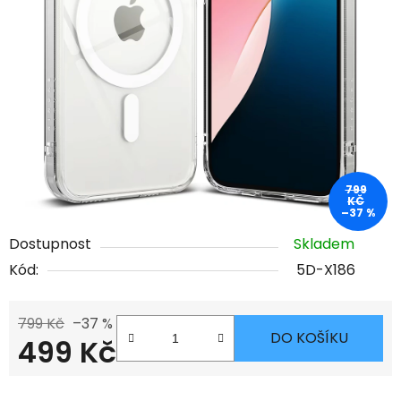
799
KČ
–37 %
Dostupnost
Skladem
Kód:
5D-X186
799 Kč
–37 %
DO KOŠÍKU
499 Kč
Měrná cena: