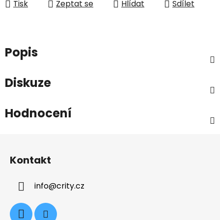
Tisk
Zeptat se
Hlídat
Sdílet
Popis
Diskuze
Hodnocení
Z
á
Kontakt
p
a
info
@
crity.cz
t
í