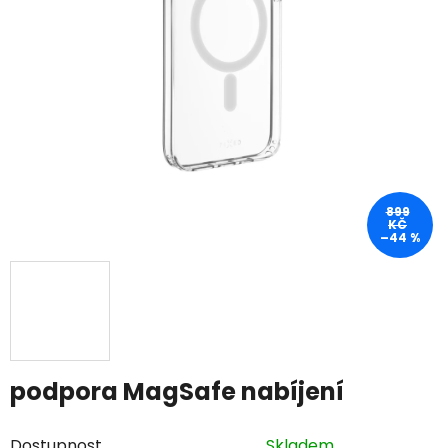
899
KČ
–44 %
podpora MagSafe nabíjení
Dostupnost
Skladem