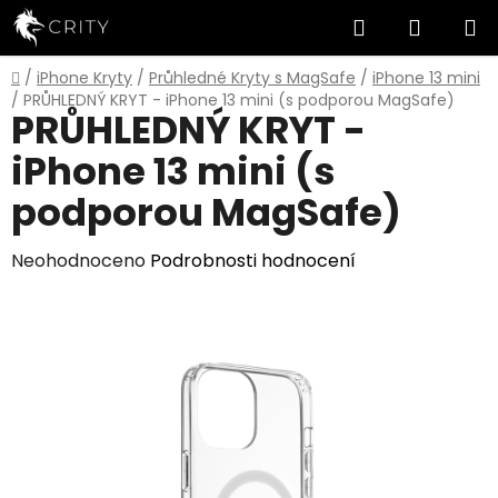
Přejít
Hledat
NÁKUP
na
obsah
KOŠÍK
Domů
/
iPhone Kryty
/
Průhledné Kryty s MagSafe
/
iPhone 13 mini
/
PRŮHLEDNÝ KRYT - iPhone 13 mini (s podporou MagSafe)
PRŮHLEDNÝ KRYT -
iPhone 13 mini (s
podporou MagSafe)
Průměrné
Neohodnoceno
Podrobnosti hodnocení
hodnocení
produktu
je
0,0
z
5
hvězdiček.