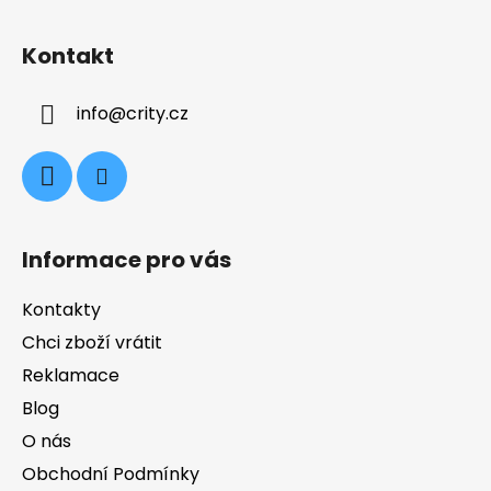
Z
á
Kontakt
p
a
info
@
crity.cz
t
í
Informace pro vás
Kontakty
Chci zboží vrátit
Reklamace
Blog
O nás
Obchodní Podmínky