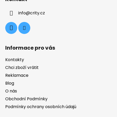
p
a
info
@
crity.cz
t
í
Informace pro vás
Kontakty
Chci zboží vrátit
Reklamace
Blog
O nás
Obchodní Podmínky
Podmínky ochrany osobních údajú