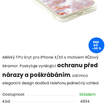
899
KČ
–55 %
Měkký TPU kryt pro iPhone X/XS s motivem Růžový
ochranu před
Mramor. Poskytuje vynikající
nárazy a poškrábáním
, zatímco
elegantní design dodává telefonu jedinečný vzhled.
Dostupnost
Skladem
Kód:
4934