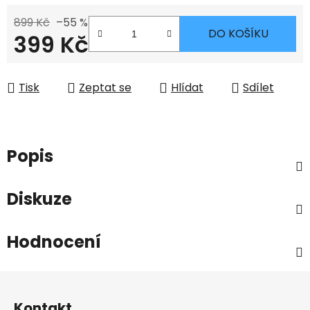
899 Kč
–55 %
DO KOŠÍKU
399 Kč
Měrná cena:
Tisk
Zeptat se
Hlídat
Sdílet
Popis
Diskuze
Hodnocení
Z
á
Kontakt