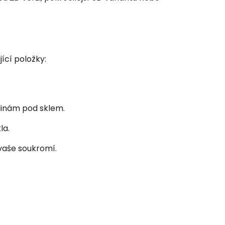
ící položky:
linám pod sklem.
la.
 vaše soukromí.