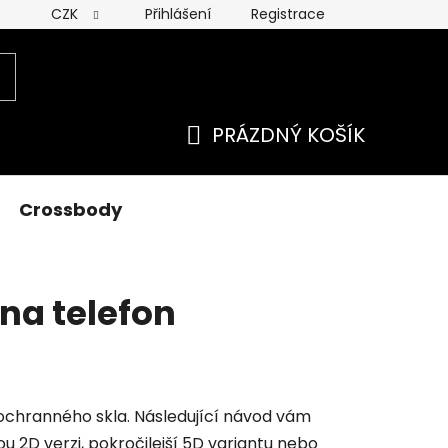
CZK
Přihlášení
Registrace
 ochrany osobních údajú
PRÁZDNÝ KOŠÍK
NÁKUPNÍ
KOŠÍK
Crossbody
na telefon
 ochranného skla. Následující návod vám
u 2D verzi, pokročilejší 5D variantu nebo