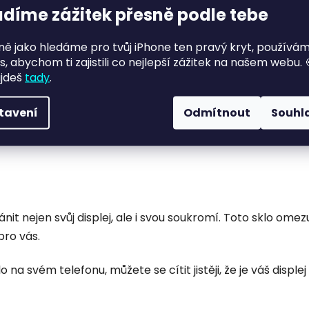
adíme zážitek přesně podle tebe
dně ležet, aby se sklo plně přilepilo. (Telefon samozřejmě 
jně jako hledáme pro tvůj iPhone ten pravý kryt, používá
s, abychom ti zajistili co nejlepší zážitek na našem webu. 
ajdeš
tady
.
?
tavení
Odmítnout
Souhl
ytovalo nejlepší možnou ochranu. Díky zakřiveným hraná
hránit nejen svůj displej, ale i svou soukromí. Toto sklo om
pro vás.
na svém telefonu, můžete se cítit jistěji, že je váš displ