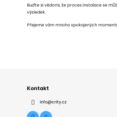
Buďte si vědomi, že proces instalace se může
výsledek.
Přejeme vám mnoho spokojených momentů
Z
á
Kontakt
p
a
info
@
crity.cz
t
í