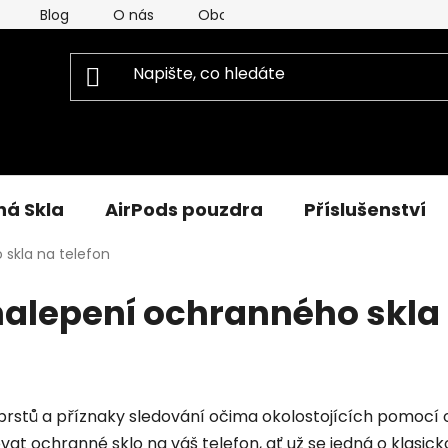
Blog
O nás
Obchodní Podmínky
Podmínky
á Skla
AirPods pouzdra
Příslušenství
skla na telefon
alepení ochranného skla 
y prstů a příznaky sledování očima okolostojících pomocí
at ochranné sklo na váš telefon, ať už se jedná o klasicko