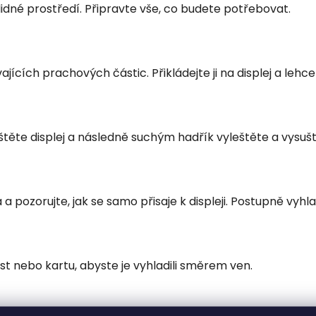
klidné prostředí. Připravte vše, co budete potřebovat.
ících prachových částic. Přikládejte ji na displej a lehce j
těte displej a následně suchým hadřík vyleštěte a vysuště
pozorujte, jak se samo přisaje k displeji. Postupně vyhlaz
rst nebo kartu, abyste je vyhladili směrem ven.