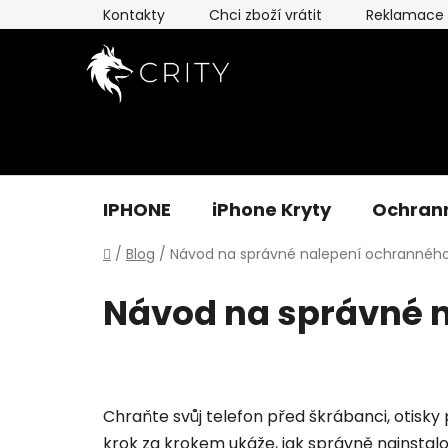
Přejít
Kontakty
Chci zboží vrátit
Reklamace
na
obsah
IPHONE
iPhone Kryty
Ochrann
Domů
/
Blog
/
Návod na správné nalepení ochranného 
Návod na správné n
Chraňte svůj telefon před škrábanci, otisk
krok za krokem ukáže, jak správně nainstalov