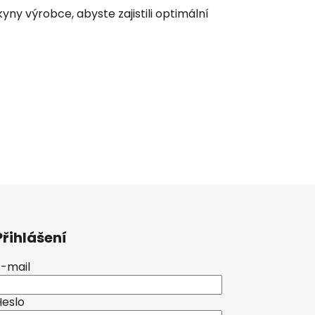
yny výrobce, abyste zajistili optimální
Přihlášení
E-mail
Heslo