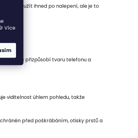
můžete použít ihned po nalepení, ale je to
me
🍪 Více
asím
m se lépe přizpůsobí tvaru telefonu a
ezuje viditelnost úhlem pohledu, takže
ej chráněn před poškrábáním, otisky prstů a