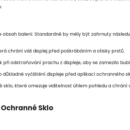
y.
te obsah balení. Standardně by měly být zahrnuty následuj
erá chrání váš displej před poškrábáním a otisky prstů.
při odstraňování prachu z displeje, aby se zamezilo bub
 důkladné vyčištění displeje před aplikací ochranného sk
 sklo, které omezuje viditelnost úhlem pohledu a chrání
t Ochranné Sklo