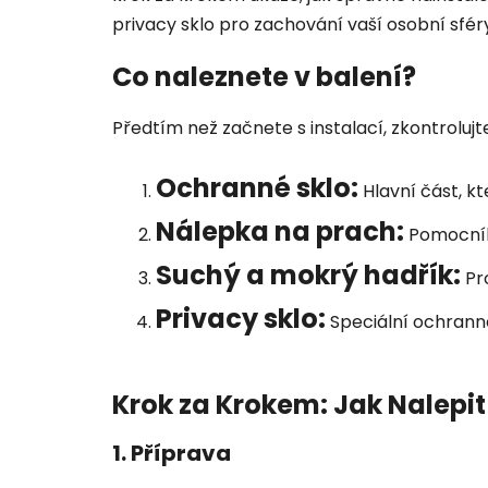
privacy sklo pro zachování vaší osobní sfér
Co naleznete v balení?
Předtím než začnete s instalací, zkontroluj
Ochranné sklo:
Hlavní část, kt
Nálepka na prach:
Pomocník 
Suchý a mokrý hadřík:
Pro
Privacy sklo:
Speciální ochranné
Krok za Krokem: Jak Nalepi
1. Příprava