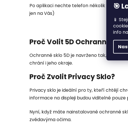
🎯 L
Po aplikaci nechte telefon několik hodin kli
jen na Vás)
📱 Ste
cookie
info n
Proč Volit 5D Ochranné Sklo
Nas
Ochranné sklo 5D je navrženo tak, aby posk
chrání i jeho okraje.
Proč Zvolit Privacy Sklo?
Privacy sklo je ideální pro ty, kteří chtějí c
informace na displeji budou viditelné pouze 
Nyní, když máte nainstalované ochranné sklo 
zvědavýma očima.