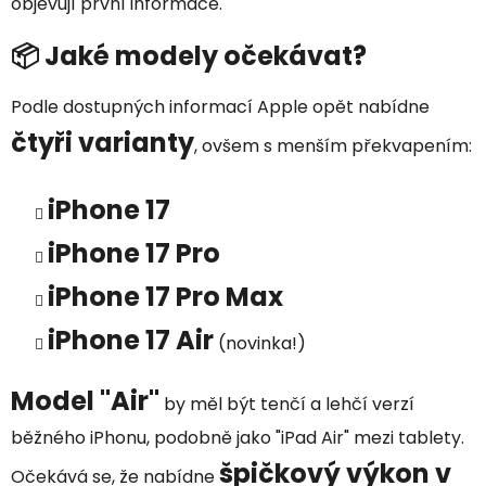
objevují první informace.
📦 Jaké modely očekávat?
Podle dostupných informací Apple opět nabídne
čtyři varianty
, ovšem s menším překvapením:
iPhone 17
iPhone 17 Pro
iPhone 17 Pro Max
iPhone 17 Air
(novinka!)
Model "Air"
by měl být tenčí a lehčí verzí
běžného iPhonu, podobně jako "iPad Air" mezi tablety.
špičkový výkon v
Očekává se, že nabídne