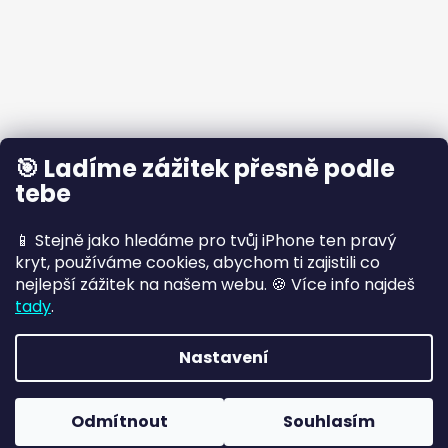
🎯 Ladíme zážitek přesně podle
tebe
📱 Stejně jako hledáme pro tvůj iPhone ten pravý
kryt, používáme cookies, abychom ti zajistili co
nejlepší zážitek na našem webu. 🍪 Více info najdeš
tady
.
Nastavení
Vytvořil Shoptet
Crity
Odmítnout
Souhlasím
Copyright 2026
. Všechna práva vyhrazena.
Doprava ZDARMA při objednávce nad 499 Kč