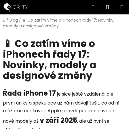
Přejít
Hledat
NÁKUP
na
obsah
KOŠÍK
Domů
/
Blog
/
📱 Co zatím víme o iPhonech řady 17: Novinky,
modely a designové změny
📱 Co zatím víme o
iPhonech řady 17:
Novinky, modely a
designové změny
Řada iPhone 17
je sice ještě vzdálená, ale
první úniky a spekulace už nám dávají tušit, co od ní
můžeme očekávat. Apple pravděpodobně uvede
v září 2025
nové modely až
, ale už nyní se