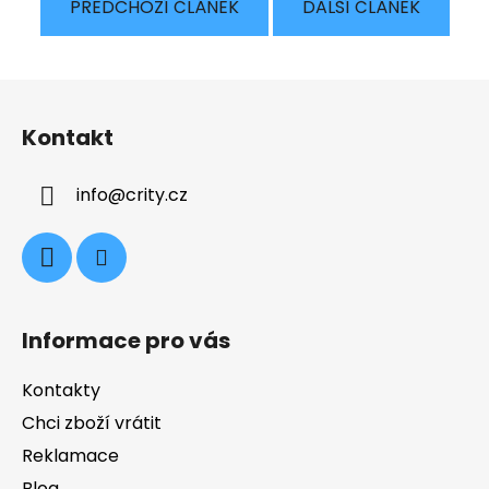
PŘEDCHOZÍ ČLÁNEK
DALŠÍ ČLÁNEK
Z
á
Kontakt
p
a
info
@
crity.cz
t
í
Informace pro vás
Kontakty
Chci zboží vrátit
Reklamace
Blog