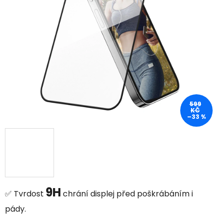
599
KČ
–33 %
9H
✅ Tvrdost
chrání displej před poškrábáním i
pády.