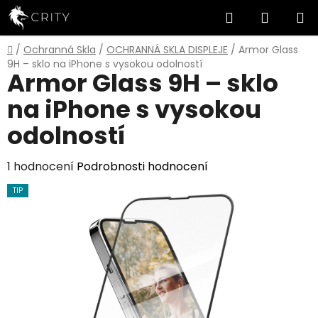
Přejít
Hledat
NÁKUP
na
obsah
KOŠÍK
Domů
/
Ochranná Skla
/
OCHRANNÁ SKLA DISPLEJE
/
Armor Glass
9H – sklo na iPhone s vysokou odolností
Armor Glass 9H – sklo
na iPhone s vysokou
odolností
Průměrné
1 hodnocení
Podrobnosti hodnocení
hodnocení
TIP
produktu
je
5,0
z
5
hvězdiček.