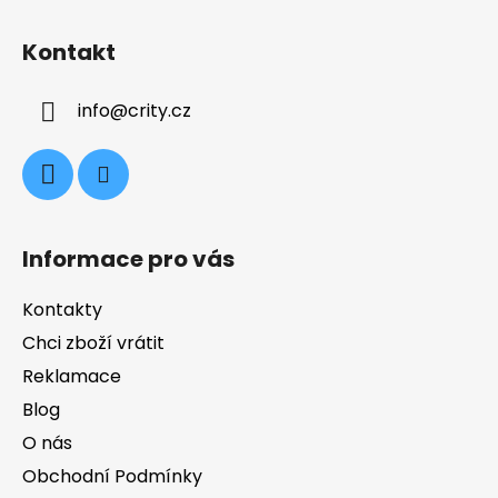
Z
á
Kontakt
p
a
info
@
crity.cz
t
í
Informace pro vás
Kontakty
Chci zboží vrátit
Reklamace
Blog
O nás
Obchodní Podmínky