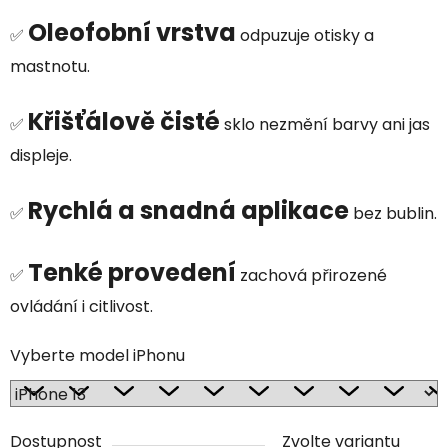
Oleofobní vrstva
✅
odpuzuje otisky a
mastnotu.
Křišťálově čisté
✅
sklo nezmění barvy ani jas
displeje.
Rychlá a snadná aplikace
✅
bez bublin.
Tenké provedení
✅
zachová přirozené
ovládání i citlivost.
Vyberte model iPhonu
Dostupnost
Zvolte variantu